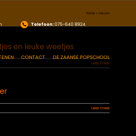
Home
»
nieuws
m
Telefoon:
075-640 8924
tjes en leuke weetjes
FENEN
CONTACT
DE ZAANSE POPSCHOOL
Lees meer
er
Lees meer